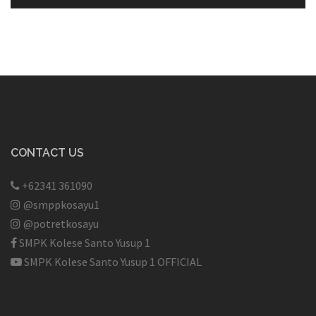
CONTACT US
+62341 361090
@smppkosayu1
@potretkosayu
SMPK Kolese Santo Yusup 1
SMPK Kolese Santo Yusup 1 OFFICIAL