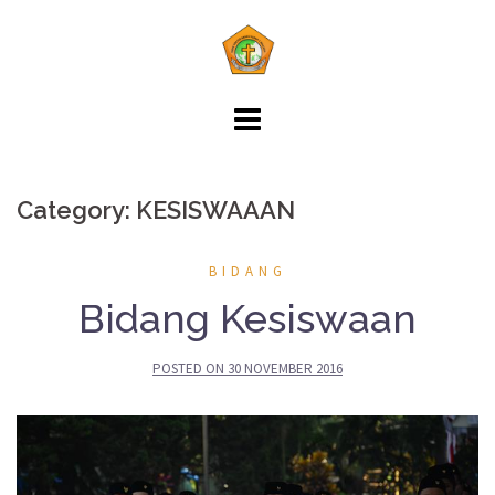
Skip
to
content
Category: KESISWAAAN
BIDANG
Bidang Kesiswaan
POSTED ON
30 NOVEMBER 2016