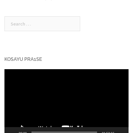
Search
for:
KOSAYU PRA1SE
Video
Player