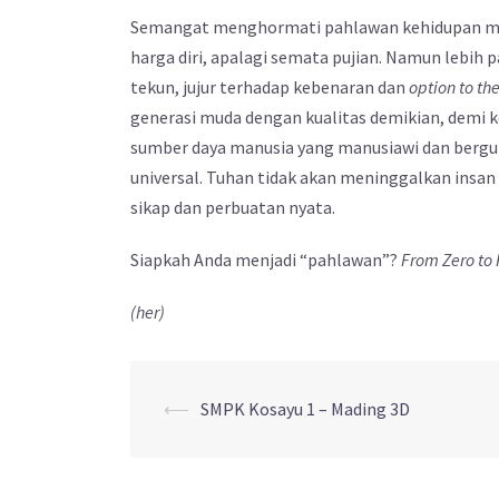
Semangat menghormati pahlawan kehidupan ma
harga diri, apalagi semata pujian. Namun lebih 
tekun, jujur terhadap kebenaran dan
option to th
generasi muda dengan kualitas demikian, demi k
sumber daya manusia yang manusiawi dan berguru 
universal. Tuhan tidak akan meninggalkan insan
sikap dan perbuatan nyata.
Siapkah Anda menjadi “pahlawan”?
From Zero to
(her)
⟵
SMPK Kosayu 1 – Mading 3D
Post
navigation