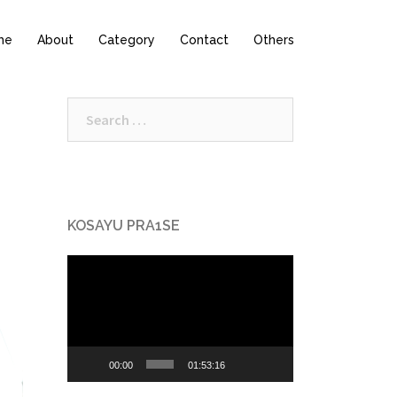
me
About
Category
Contact
Others
Search
for:
KOSAYU PRA1SE
Video
Player
00:00
01:53:16