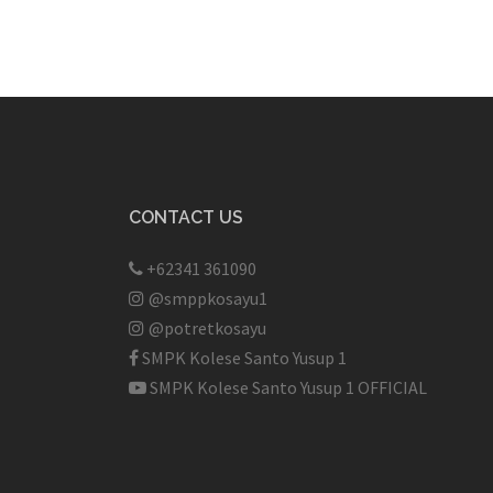
CONTACT US
+62341 361090
@smppkosayu1
@potretkosayu
SMPK Kolese Santo Yusup 1
SMPK Kolese Santo Yusup 1 OFFICIAL