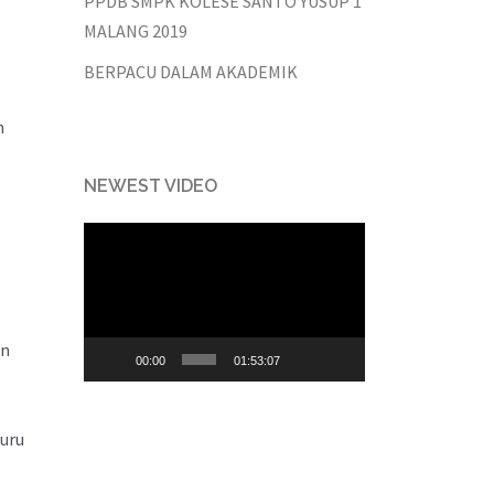
PPDB SMPK KOLESE SANTO YUSUP 1
MALANG 2019
BERPACU DALAM AKADEMIK
n
NEWEST VIDEO
Video
Player
an
00:00
01:53:07
guru